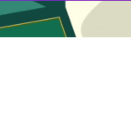
حمایت از فلسطین روز دوشنبه در بیانیه ای اعلام کرد: بار دیگر در آستانه ارب
جهان با حضور در بزرگترین همایش دینی و سیاسی و اجتماعی تاریخ بشریت پا
 منتظر منجی را برای بسط عدل و قسط بر سراسر جهان در مقابل دیدگان همه ب
 در کشورهای مختلف جهان راهپیمایی اربعین برگزار می‌شود تا دهها میلیون انسا
 روح و جان دهند.
سطین خاطرنشان کرد: آری جهان جدیدی در حال خلق و تولد است و نظام است
 شهادت رسید همگی در حال افول و فروپاشی است. بشریت با تمام وجود تشنه ع
 اهتمام حرکتهای عدالتخواهی همه ملتهای جهان هستند به عمق کلام تاریخی 
مروز شاهد برپایی موکب بزرگ فلسطینی‌ها در مسیر کربلا و حضور دهها شخصیت
نی و نشر محبت و ولایی حضرت امام حسین(ع) در میان آحاد ملت فلسطین مسیر
ی شهدای فلسطین به وفور مشاهده می‌کنیم.
حمایت از فلسطین مجلس شورای اسلامی ضمن تحسین این اقدام شایسته بزرگ
و حکیم از سراسر جهان که همزمان با شرکت در مراسم عزا و سوگواری برای حض