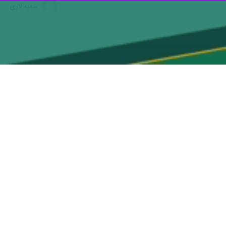
عین حماسه جاویدان عاشورا قرار داریم و این بار پرشکوه‌تر از همیشه تاریخ،
ی پیاده از مسیرهای مختلف به سوی کربلای معلای حسینی طی مسیر می‌کنند
شریت در سراسر جهان به نمایش بگذارند.
ن که بنا به شرایط توفیق حضور در عراق را نیافته‌اند خود را به این دریای
کباری و یزیدی زمان و سلطان‌های جائر که مولای ما حضرت حسین بن علی
دالت و نظام عدالتخواه متکی به خداوند واحد است و در این میان فلسطین
حضرت امام خمینی( ره) پی برده اند که چهل سال پیش فرمودند که راه قدس
 برجسته، فرهیخته و انقلابی و مجاهد فلسطینی در موکب الاقصی هستیم که
 آزادی کامل سرزمین فلسطین از بحر تا نهر را فراهم سازند که آثار این
مردان فرهنگ و سیاست و جهاد فلسطین که هر سال باشکوه‌تر از سال قبل
رت سید الشهدا(ع) با شناخت دقیق شمر و یزید زمان در جای جای موکب‌ها و