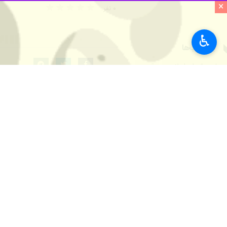
×
به گزارش ایرنا
، دبیرخانه دائمی کنفرانس 
میلیون‌ها انسان عدالتخواه از سراسر 
♿︎
تا بی‌نظیرترین رزمایش ملتها و امتهای
این بیانیه افزود: همزمان با آن عزیزان
انسانهای عدالت‌جو و حقیقت‌طلب پیوند
دبیرخانه دائمی کنفرانس حمایت از فل
علیه السلام در مسیر نبرد با آنها به
و فلسطینی‌های عزیز که محور و مرکزیت
از کربلا می‌گذرد.
در ادامه این بیانیه آمده است: لذا ا
آمده‌اند تا با درس‌گیری از مکتب حسی
اقدام پر برکت را اخیرا در وصیتنامه‌ها
دبیرخانه دائمی کنفرانس بین المللی 
برگزار می‌شود از میلیونها زائر بصیر 