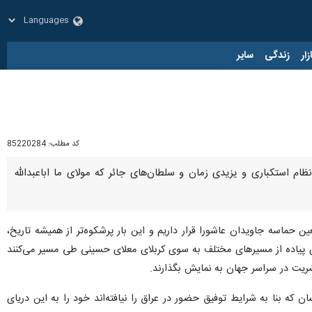
زار
زندگی
سایر
کد مطلب:
85220284