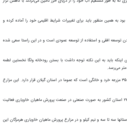
ی که به طور مستقیم آب خود را از دریای خزر تامین می‌کردند با کاهش تراز
د به همین منظور باید برای تغییرات شرایط اقلیمی خود را آماده کرده و
کردن توسعه افقی و استفاده از توسعه عمودی است و در این راستا سعی شده
ن اینکه باید به این نکته توجه داشت با بستن رودخانه ولگا نخستین لطمه‌
وی در ادامه از فعالیت نزدیک ۲۰۰ مزرعه پرورش ماهیان خاویاری شناسنامه‌دار در کشور خبر داد و افزود: از این تعداد ۳۵ مزرعه خرد و خانگی است که عموما در استان گیلان قرار دارد. این مزارع
وی هدف گذاری شیلات ایران را بر تولید ۲۰ هزار تن گوشت و ۱۴۰ تن خاویار دانست و تصریح کرد: ۱۶۵ مزرعه نیز در ۲۲ استان کشور به صورت صنعتی در صنعت پرورش ماهیان خاویاری فعالیت
ت: رشد سالانه ماهیان خاویاری در استان گیلان ۲ تا ۲ و نیم کیلو، در سایر استانها سه تا سه و نیم کیلو و در مزارع پرورش ماهیان خاویاری هرمزگان این