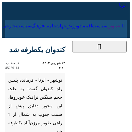
۱۵ مرداد ۱۴۰۵
عناوین‌
سیاست
اقتصاد
ورزش
جهان
جامعه
فرهنگ
سیاس
کندوان یکطرفه شد
۱۳ شهریور ۱۴۰۲، ۱۴:۴۶
کد مطلب:
85220161
نوشهر - ایرنا - فرمانده پلیس راه
کندوان گفت: به علت حجم‌
سنگین ترافیک خودروها، این
محور دقایق پیش از سمت جنوب
به شمال از ۲ راهی طویر مرزن‌آباد
یکطرفه شد.