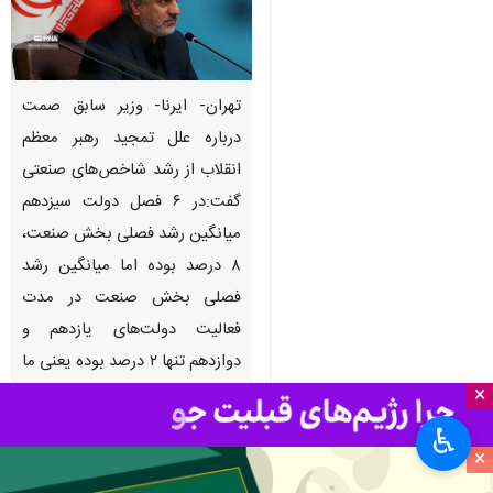
تهران- ایرنا- وزیر سابق صمت
درباره علل تمجید رهبر معظم
انقلاب از رشد شاخص‌های صنعتی
گفت:‌در ۶ فصل دولت سیزدهم
میانگین رشد فصلی بخش صنعت،
۸ درصد بوده اما میانگین رشد
فصلی بخش صنعت در مدت
فعالیت دولت‌های یازدهم و
دوازدهم تنها ۲ درصد بوده یعنی ما
×
۴ برابر ۸ سال دولت گذشته رشد
تولید ثبت کرده‌ایم.
♿︎
×
به گزارش ایرنا
، «ایران اقتصادی» در