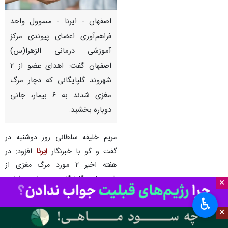
اصفهان - ایرنا - مسوول واحد
فراهم‌آوری اعضای پیوندی مرکز
آموزشی درمانی الزهرا(س)
اصفهان گفت: اهدای عضو از ۲
شهروند گلپایگانی که دچار مرگ
مغزی شدند به ۶ بیمار، جانی
دوباره بخشید.
مریم خلیفه سلطانی روز دوشنبه در
گفت و گو با خبرنگار
ایرنا
افزود: در
هفته اخیر ۲ مورد مرگ مغزی از
شهرستان گلپایگان به واحد فراهم
×
آوری اعضای پیوندی بیمارستان
♿︎
الزهرا(س) اصفهان گزارش شد.
×