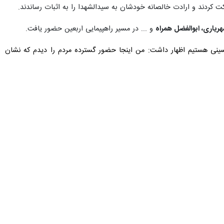
Exit fullscreen
Ente