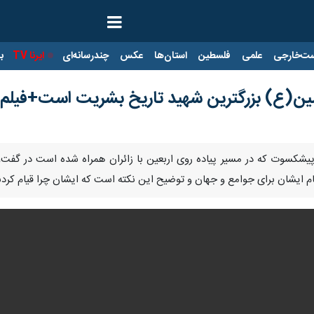
ت‌خارجی
علمی
فلسطین
استان‌ها
عکس
چندرسانه‌ای
ایرنا TV
با
سین(ع) بزرگترین شهید تاریخ بشریت است+فیلم
Pause
Play
00:00