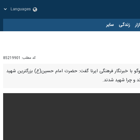
زار
زندگی
سایر
کد مطلب:
85219901