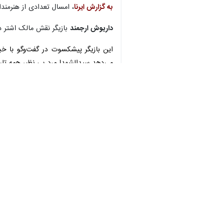
♿︎
×
Download