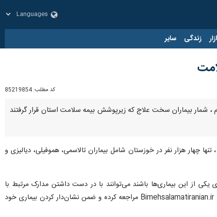
زار
زندگی
سایر
کد مطلب:
85219854
 ، شمار بیماران سخت علاج که زیرپوشش بیمه سلامت استان قرار گرفتند
نها چهار هزار نفر در خوزستان شامل بیماران تالاسمی، هموفیلی، دیالیزی و
 دارای یکی از این بیماری‌ها باشند می‌توانند با در دست داشتن مدارک مرتبط با
بیماری خود به تمامی اداره های بیمه سلامت در محل زندگی خود و یا سامانه شهروندی سازمان بیمه سلامت به نشانی Bimehsalamatiranian.ir مراجعه کرده و ضمن نشان‌دار کردن بیماری خود