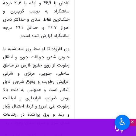
آبادان با ۴۶.۹ و ایذه با ۲۱.۳ درجه
سانتیگراد به ترتیب گرم‌ترین و
خنک‌ترین نقاط استان و حداکثر دمای
اهواز ۴۶.۷ و حداقل ۲۹.۱ درجه
سانتیگراد گزارش شده است.
وی افزود: تا اواسط روز سه شنبه با
جنوبی شدن جریانات جوی و انتقال
رطوبت از روی خلیج فارس در مناطق
ساحلی، جنوبی، مرکزی و شرقی
افزایش رطوبت و وقوع شرجی قابل
انتظار است و همچنین به علت بالا
بودن ضرایب ناپایداری و انباشت
رطوبت طی امروز و فردا، احتمال رگبار
و رعد و برق پراکنده در ارتفاعات
♿︎
×
شمال شرق و شرق استان وجود دارد.