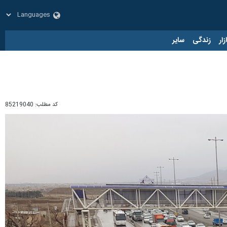
زار
زندگی
سایر
کد مطلب:
85219040