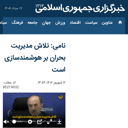
۱۷ مرداد ۱۴۰۵
عناوین‌
سیاست
اقتصاد
ورزش
جهان
جامعه
فرهنگ
سیاس
نامی: تلاش مدیریت
بحران بر هوشمندسازی
است
۱۲ شهریور ۱۴۰۲، ۱۳:۵۹
کد مطلب:
85219032
Unmute
Settings
PIP
Enter
Download