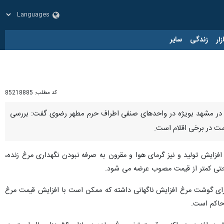
زار
زندگی
سایر
کد مطلب:
85218885