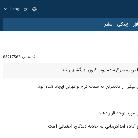
زار
زندگی
سایر
کد مطلب:
85217562