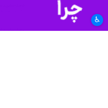
♿︎
کرج - ایرنا - رییس پلیس راه البرز گف
سرهنگ "
پیمان کرمی
" شامگاه جمعه در گ
وی خاطرنشان کرد: اکنون ترافیک در خ
فرمانده پلیس راه البرز به رانندگان توص
مرکز کنترل ترافیک پلیس راه ناجا با شماره تلفن ۸۸۲۵۵۵۵۵ به صورت شبانه روزی پاسخگوی وضعیت راه‌های کشور و آماده امدادرسانی به 
نیمی از جاده کرج - چالوس به مسافت ۱۶۰ کیلومتر در استان البرز و مابقی در استان مازندران واقع شده است.
استان‌ها
البرز
۰ نفر