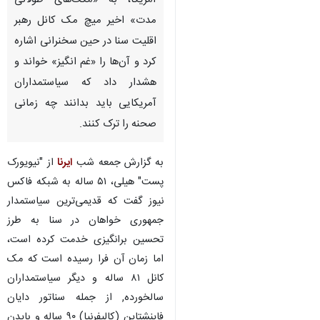
آمریکا، به «مکث‌های طولانی
مدت» اخیر میچ مک کانل رهبر
اقلیت سنا در حین سخنرانی اشاره
کرد و آن‌ها را «غم انگیز» خواند و
هشدار داد که سیاستمداران
آمریکایی باید بدانند چه زمانی
صحنه را ترک کنند.
به گزارش جمعه شب
ایرنا
از "نیویورک
پست" هیلی، ۵۱ ساله به شبکه فاکس
نیوز گفت که قدیمی‌ترین سیاستمدار
جمهوری خواهان در سنا به طرز
تحسین برانگیزی خدمت کرده است،
اما زمان آن فرا رسیده است که مک
کانل ۸۱ ساله و دیگر سیاستمداران
سالخورده, از جمله سناتور دایان
فاینشتاین (کالیفرنیا) ۹۰ ساله و بایدن