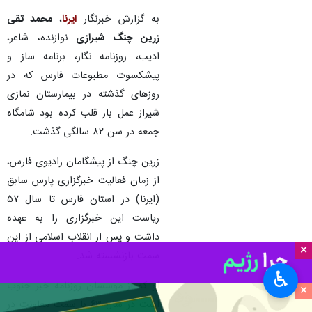
به گزارش خبرنگار
ایرنا
،
محمد تقی
زرین چنگ شیرازی
نوازنده، شاعر،
ادیب، روزنامه نگار، برنامه ساز و
پیشکسوت مطبوعات فارس که در
روزهای گذشته در بیمارستان نمازی
شیراز عمل باز قلب کرده بود شامگاه
جمعه در سن ۸۲ سالگی گذشت.
زرین چنگ از پیشگامان رادیوی فارس،
از زمان فعالیت خبرگزاری پارس سابق
(ایرنا) در استان فارس تا سال ۵۷
ریاست این خبرگزاری را به عهده
داشت و پس از انقلاب اسلامی از این
×
سمت بازنشسته شد.
♿︎
او که از موسسان روزنامه خبر جنوب
×
است در سال ۶۳ با سمت معاونت در