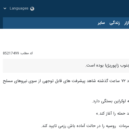
زار
زندگی
سایر
کد مطلب:
85217499
، جان کربی هماهنگ کننده ارتباطات راهبردی و سخنگوی شورای امنیت ملی کاخ سفید افزود: ما در حدود ۷۲ ساعت گذشته شاهد پیشرفت های قابل توجهی از سوی نیروهای مسلح
 اوکراین بستگی دارد.
حمله را آغاز کند.»
رمات روسیه را در حالت آماده باش رزمی تایید کند.