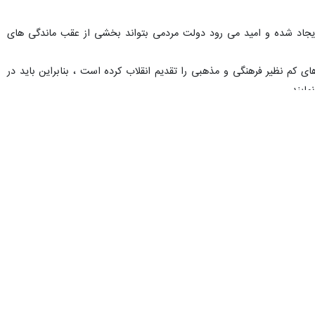
ن ایجاد شده و امید می رود دولت مردمی بتواند بخشی از عقب ماندگی های
 کم نظیر فرهنگی و مذهبی را تقدیم انقلاب کرده است ، بنابراین باید در
ایند.
وزیر فرهنگ و ارشاد اسلامی تصریح کرد: پروژه نیمه تمام چندین ساله تالار مرکزی خرم آباد در ابتدای آغاز به کار دولت سیزدهم ۱۰ درصد بود و اکنون به ۴۵ درصد رسیده است که تلاش می کنیم
، عملیات اجرایی کتابخانه مرکزی خرم آباد سال ۸۰ آغاز شده و تاکنون به عنوان بزرگترین و قدیمی ترین پروژه فرهنگی نیمه کاره استان تکمیل نشده بود که در جریان سفر آذرماه ۱۴۰۰
ح فرهنگی هفت هزار و ۵۰۰ متر مربع می باشد که ۵۰۰ میلیارد ریال برای احداث ساختمان و ۱۲۰ میلیاد ریال برای تجهیز آن هزینه شده است و اکنون موجودی اولیه کتاب های آن
 شد و پس از حدود یک سال از آن مراسم، تجهیز کتابخانه نیز انجام شد و