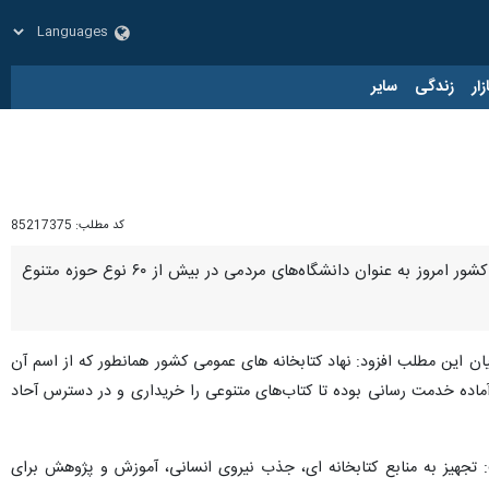
زار
زندگی
سایر
کد مطلب:
85217375