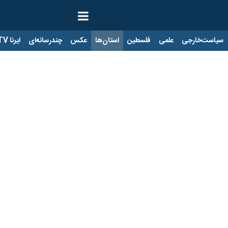
ت‌خارجی
علمی
فلسطین
استان‌ها
عکس
چندرسانه‌ای
ایرنا TV
با
رش را به سرقت وا می داشت دستگیر شد
فت: مردی که با آزار دختر نوجوانش او را مجبور به سرقت می کرد، با پیگیری م
 گو با خبرنگاران افزود: در پی گزارش چند فقره کش روی گوشی های تلفن هم
رفت.
لانتری شیرازی مشهد با بازبینی دوربین های مداربسته محدوده های سرقت،
مانده انتظامی مشهد گفت: متهم ۱۴ ساله در حضور مددکار کلانتری اعلام کرد پدرش که اعتیاد