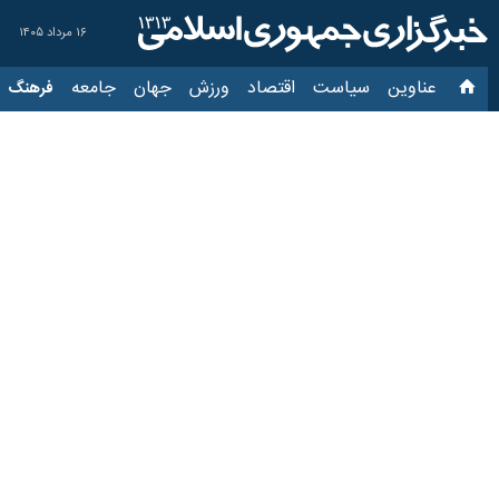
۱۶ مرداد ۱۴۰۵
عناوین‌
سیاست
اقتصاد
ورزش
جهان
جامعه
فرهنگ
سیاس
معتادی در مشهد که دخت
۱۰ شهریور ۱۴۰۲، ۱۴:۰۹
مشهد- ایرنا- فرمانده انتظامی مشهد گ
سرهنگ احمد نگهبان روز جمعه در گفت و
از ماموران کلانتری شیرازی مشهد قرار گ
وی اضافه کرد: ماموران دایره تجسس ک
کلانتری بانوان, متهم را دستگیر کردند.
فر