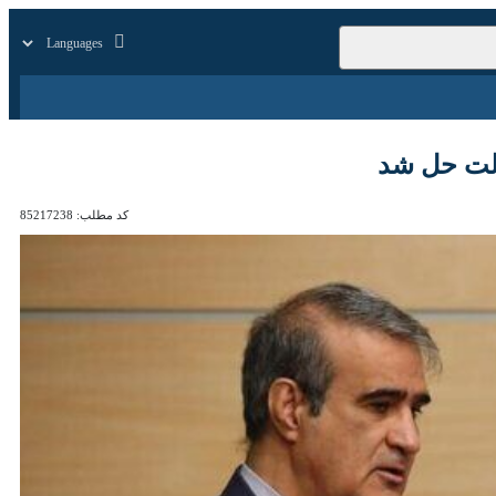
زار
زندگی
سایر
کد مطلب:
85217238