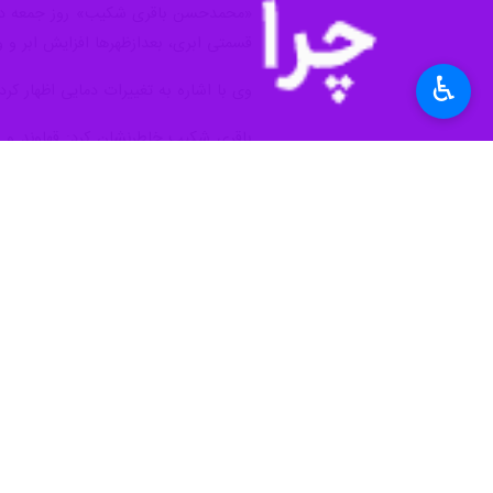
«محمدحسن باقری شکیب» روز جمعه در 
قسمتی ابری، بعدازظهرها افزایش ابر و
♿︎
وی با اشاره به تغییرات دمایی اظهار کر
بودند.
باقری شکیب افزود: بیشینه و کمینه دمای هوای شهر همدان نیز 
به گفته وی دمای هوای همدان در گرمترین ساعات امروز به ۳۲ درج
آب و هوای استان همدان در نتیجه وجود 
استان‌ها
همدان
۰ نفر
برچسب‌ها