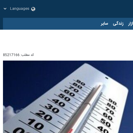
زار
زندگی
سایر
کد مطلب:
85217166