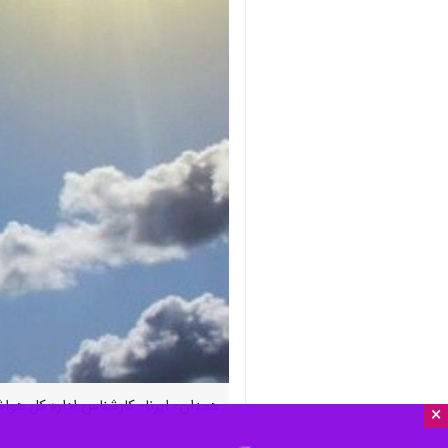
همدان- ایرنا- کارشناس اداره کل هوا
×