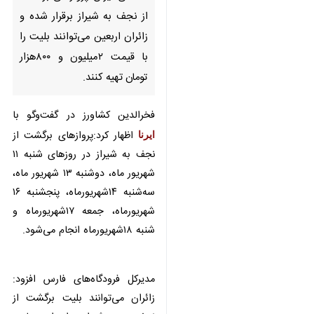
برقرار شده و زائران اربعین
می‌توانند بلیت را با قیمت
۲میلیون و ۸۰۰هزار تومان تهیه
کنند.
فخرالدین کشاورز در گفت‌وگو با
ایرنا
اظهار کرد:پروازهای برگشت از نجف به
شیراز در روزهای شنبه ۱۱ شهریور ماه،
دوشنبه ۱۳ شهریور ماه، سه‌شنبه
۱۴شهریورماه، پنجشنبه ۱۶ شهریورماه،
جمعه ۱۷شهریورماه و شنبه
۱۸شهریورماه انجام می‌شود.
×
بیشتر بخوانید
♿︎
فروش بلیت پروازهای‌اربعین در
×
مسیر شیراز-نجف با نرخ
مصوب/زوار بلیت گران نخرند