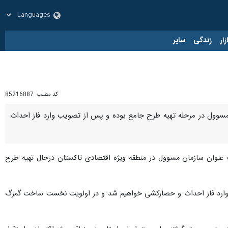
زار
زندگی
سایر
کد مطلب:
85216887