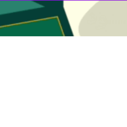
ه زائران اربعین یزد برقرار است
راهداری و حمل و نقل جاده ای استان یزد گفت: سرویس دهی گسترده به زائران اربعین…
اشورایی یزد در «دمادم» شبکه۲
» با محوریت بازسازی دودمه‌های عاشورایی اصیل یزد در تشرف به هیات روانه آنتن…
ن ثارالله +فیلم
 گوشه ایران مهمان آمده، این روزها کردستانی‌ها میزبان مهمانانی هستند که…