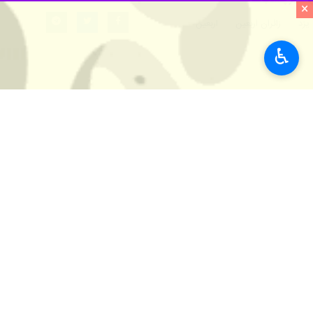
×
یزد
زائران اربعین
اربعین
♿︎
اخبار مرتبط
مدیر کل راهداری یزد:
سرویس دهی گسترده ب
یزد- ایرنا - مدیرکل 
بازسازی دودمه‌های ع
تهران- ایرنا- «دمادم
مریوان، قرارگاه عاشقا
سنندج- ایرنا- از چهار