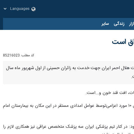
زار
زندگی
سایر
کد مطلب:
85216023
 بیمارستان حیدریه عمود ۵۷۸ با بیان اینکه تیم پزشکی جمعیت هلال احمر ایران جهت خدمت به زائران حسینی از اول شهریور ماه سال
ات، افت قند خون و...است.
وی با اشاره به اینکه تا ۵ شهریور بیش از ۳ هزار و ۸۰۰ نفر به صورت سرپایی در این مرکز درمان شدند، افزود: همچنین ۱۰ مورد اعزامی‌توسط عوامل امدادی مستقر در این مکان به بیمارستان امام
زود: در کنار تیم پزشکی ایران سه پزشک متخصص عراقی نیز همکاری لازم را