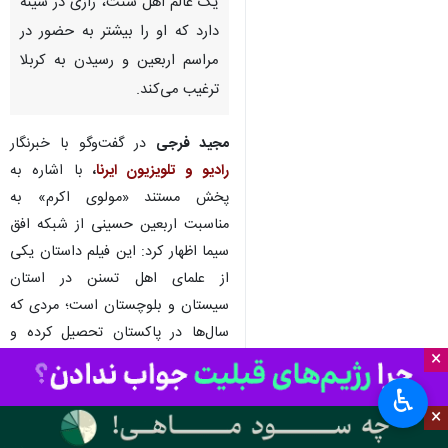
یک عالم اهل سنت، رازی در سینه
دارد که او را بیشتر به حضور در
مراسم اربعین و رسیدن به کربلا
ترغیب می‌کند.
مجید فرجی
در گفت‌وگو با خبرنگار
رادیو و تلویزیون
ایرنا
،
با اشاره به
پخش مستند «مولوی اکرم» به
مناسبت اربعین حسینی از شبکه افق
سیما اظهار کرد: این فیلم داستان یکی
از علمای اهل تسنن در استان
سیستان و بلوچستان است؛ مردی که
سال‌ها در پاکستان تحصیل کرده و
×
همانجا امامت جمعه یکی از شهرها را
هم بر عهده داشت؛ ولی در نهایت به
♿︎
روستای اورکی در شهرستان چابهار نقل
×
مکان کرد و همانجا ماندگار شد اما