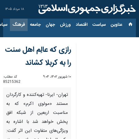
۱۸ مرداد ۱۴۰۵
عناوین‌
سیاست
اقتصاد
ورزش
جهان
جامعه
فرهنگ
سیاس
رازی که عالِم اهل سنت
را به کربلا کشاند
۱۰ شهریور ۱۴۰۲، ۹:۰۴
کد مطلب:
85215362
تهران- ایرنا- تهیه‌کننده و کارگردان
مستند «مولوی اکرم» که به
مناسبت اربعین از شبکه افق
پخش خواهد شد با اشاره به
ویژگی‌های متفاوت این اثر گفت: