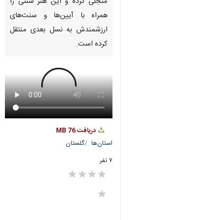
Pause
Play
00:00
00:00
♿︎