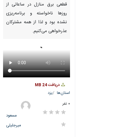
Pause
Play
00:00
00:00
♿︎