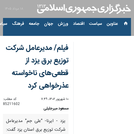
۱۸ مرداد ۱۴۰۵
عناوین‌
سیاست
اقتصاد
ورزش
جهان
جامعه
فرهنگ
سیاس
فیلم/ مدیرعامل شرکت
توزیع برق یزد از
قطعی‌های ناخواسته
عذرخواهی کرد
۱۰ شهریور ۱۴۰۲، ۷:۴۹
کد مطلب:
85211602
مسعود میرجلیلی