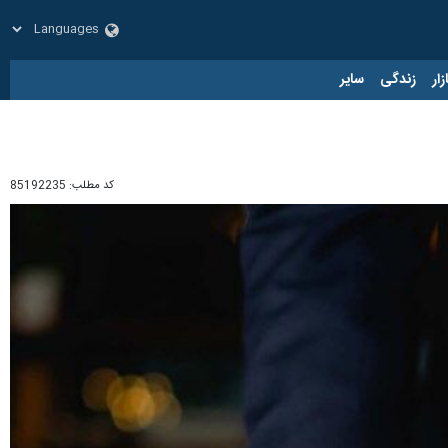
زار
زندگی
سایر
کد مطلب:
85192235