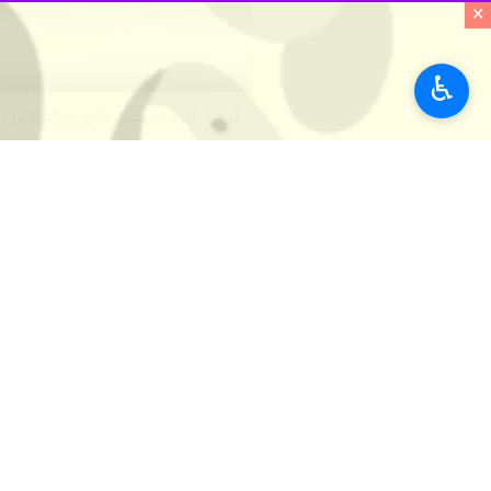
×
♿︎
کرج - ایرنا - رییس کانون وکلا الب
است.
به گزارش ایرنا
، "
علی اسداله پور
" روز دو
بتوانیم مشکلات افراد هدف را مورد حمای
وی اضافه کرد: هدف از اجرای این طرح
وی خاطرنشان کرد: طی یک سال گذشته ۵۰ هزار خدمات مشاوره ای به صورت رایگان‌ به شهروندان ارائه شده در این خصوص وکالت های معاضدتی و تسخیری بسیاری را داشته
رییس کانون وکلای البرز بیان کرد: اکنو
وی افزود: طی تفاهم نامه های انجام شده
اسداله پوریادآورشد: اکنون ۳۰۰ نفر در کمیسیون های کانون وکلا البرز فعال بوده ،ضمن اینکه بیش از ۲۵۰۰ وکیل عضو کانون وکلای این استان هستند.