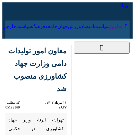
۱۷ مرداد ۱۴۰۵
عناوین‌
سیاست
اقتصاد
ورزش
جهان
جامعه
فرهنگ
سیاس
معاون امور تولیدات
دامی وزارت جهاد
کشاورزی منصوب شد
۱۶ مرداد ۱۴۰۲، ۱۶:۳۷
کد مطلب:
85192169
تهران- ایرنا- وزیر جهاد کشاورزی
در حکمی «محمدابراهیم
حسن‌نژاد» به عنوان معاون امور
تولیدات دامی وزارت جهاد