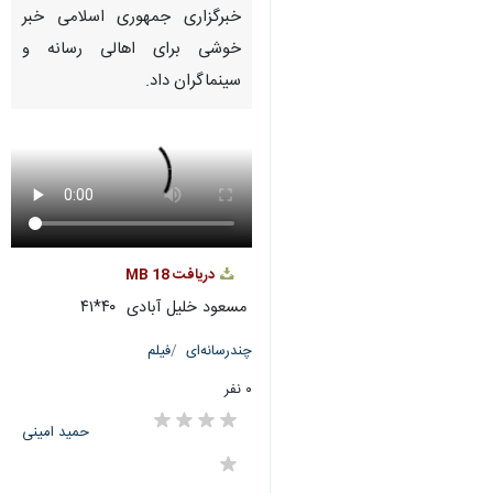
Pause
Play
00:00
00:00
♿︎