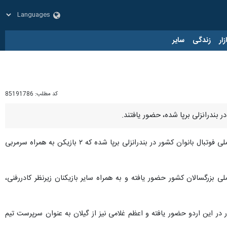
زار
زندگی
سایر
کد مطلب:
85191786