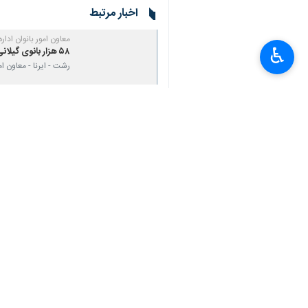
♿︎
رشت - ایرنا - چهار گیلانی در قالب کاد
مدیر روابط عمومی هیات فوتبال گیلان رو
و سرپرست این تیم از استان گیلان هستن
تمرینات آماده سازی خود را دنبال می کنن
وی ادامه داد: همچنین مریم آزمون مربی 
ملی، در این اردو حضور دارد.
ادامه خواهد یافت و در این مدت، بازیکن
و بانوان حضور چشمگیر و موثری دارند.