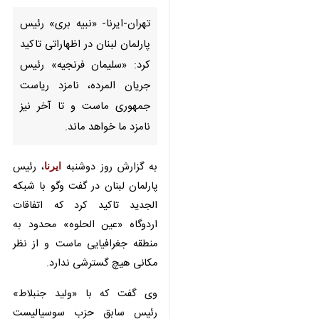
پارلمان لبنان در اظهاراتی تاکید
کرد: «سلیمان فرنجیه» رئیس
جریان المرده، نامزد ریاست
جمهوری ماست و تا آخر نیز نامزد
ما خواهد ماند.
به گزارش روز دوشنبه
ایرنا
، رئیس
پارلمان لبنان در گفت وگو با شبکه
الجدید تاکید کرد که اتفاقات اردوگاه
«عین الحلوه» محدود به منطقه
جغرافیایی ماست و از نظر مکانی هیچ
گسترشی ندارد.
وی گفت که با «ولید جنبلاط» رئیس
سابق حزب سوسیالیست ترقی‌خواه
♿︎
لبنان در باره بیانیه های سفارتخانه ها
صحبت کردم و دلیل آن را متوجه