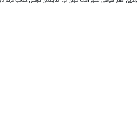
ت بزرگترین اتفاق سیاسی کشور است عنوان کرد: نمایندگان مجلس منتخب مردم ب