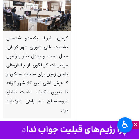
کرمان- ایرنا- یکصدو ششمین
نشست علنی شورای شهر کرمان،
محل بحث و تبادل نظر پیرامون
موضوعات گوناگون از چالش‌های
تامین زمین برای ساخت مسکن و
گسترش افقی این کلانشهر گرفته
تا تعیین تکلیف ساخت تقاطع
غیرهمسطح سه راهی شرف‌آباد
بود.
♿︎
×
به گزارش ایرنا
، در این نشست طی
روز دوشنبه پیرامون مسائلی مانند