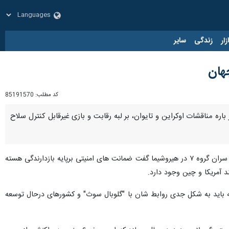
زار
زندگی
سایر
هان
کد مطلب:
85191570
اره مناقشات اوکراین و تایوان، بر لبه رقابت و بازی غیرقابل کنترل سلاح
، دن اسمیت مدیر بنیاد تحقیقات صلح بین المللی استکهلم در مصاحبه با کیودو پیرو اجلاس سران گروه ۷ در هیروشیما گفت ضمانت های امنیتی برپایه بازدارندگی هسته
 آمریکا و چین وجود دارد.
از سال ۲۰۱۵ به عهده دارد، افزود: کشورهای پیشرفته باید به شکل جدی روابط شان با "گلوبال سوث" و کشورهای درحال توسعه