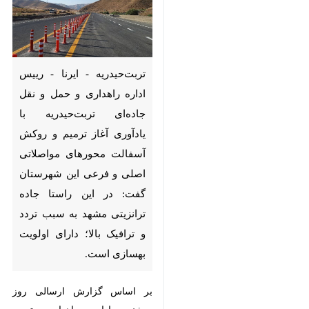
تربت‌حیدریه - ایرنا - رییس اداره
راهداری و حمل و نقل جاده‌ای
تربت‌حیدریه با یادآوری آغاز ترمیم
و روکش آسفالت محورهای
مواصلاتی اصلی و فرعی این
شهرستان گفت: در این راستا جاده
ترانزیتی مشهد به سبب تردد و
ترافیک بالا؛ دارای اولویت بهسازی
است.
بر اساس گزارش ارسالی روز دوشنبه
اداره راهداری تربت حیدریه به
ایرنا
؛
♿︎
علی‌اصغر کرباسی افزود: ظرف چند
سال گذشته مرمت و آسفالت راههای