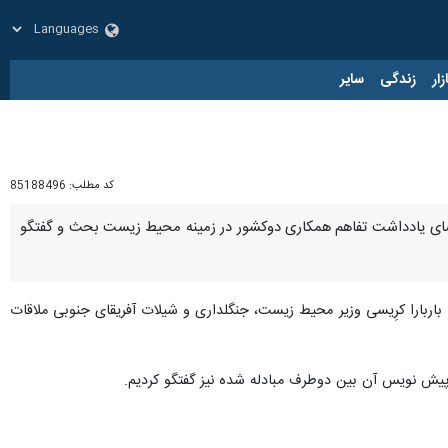
زار
زندگی
سایر
کد مطلب:
85188496
 امضای یادداشت تفاهم همکاری دوکشور در زمینه محیط زیست بحث و گفتگو
ی آقاجعفری سفیر جمهوری اسلامی ایران در آفریقای جنوبی نوشت: امروز پنج شنبه ۱۲ مرداد ۱۴۰۲ با باربارا کرِیسی وزیر محیط زیست، جنگلداری و شیلات آفریقای جنوبی ملاقات
ش نویس آن بین دوطرف مبادله شده نیز گفتگو کردیم.