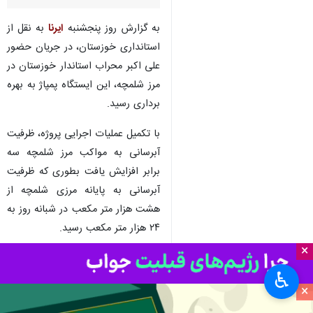
به گزارش روز پنجشنبه
ایرنا
به نقل از
استانداری خوزستان، در جریان حضور
علی اکبر محراب استاندار خوزستان در
مرز شلمچه، این ایستگاه پمپاژ به بهره
برداری رسید.
با تکمیل عملیات اجرایی پروژه، ظرفیت
آبرسانی به مواکب مرز شلمچه سه
برابر افزایش یافت بطوری که ظرفیت
آبرسانی به پایانه مرزی شلمچه از
هشت هزار متر مکعب در شبانه روز به
۲۴ هزار متر مکعب رسید.
×
بر اساس این‌گزارش با اقدامات انجام
♿︎
شده ایستگاه پمپاژ تقویتی بین
×
موکب‌های مسیر اربعین حسینی