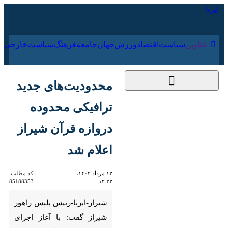
۱۶ مرداد ۱۴۰۵
عناوین‌
سیاست
اقتصاد
ورزش
جهان
جامعه
فرهنگ
سیا
محدودیت‌های جدید
ترافیکی محدوده
دروازه قرآن شیراز
اعلام شد
۱۲ مرداد ۱۴۰۲،
کد مطلب:
85188353
۱۴:۳۲
شیراز-ایرنا-رییس پلیس راهور
شیراز گفت: با آغاز اجرای مرحله