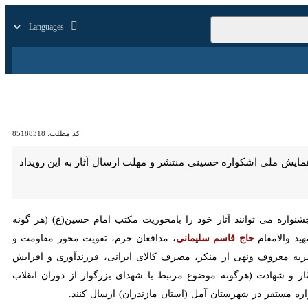
بازار
زندگی
سایر
کد مطلب:
85188318