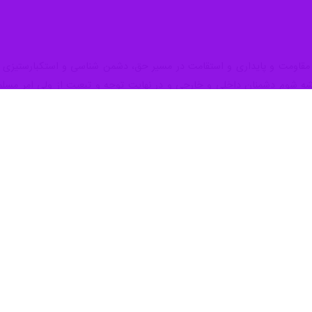
راهیان نور و گردشگری سپاه امام حسن مجتبی(ع) البرز گفت: اعزام کاروان ه
ام سجاد (ع) این استان و از جوار گلزار شهدای امامزاده محمد (ع) حصارک آغاز
نبه در گفت و گو با خبرنگار
ایرنا
اوه بر بازدید از یادمان های دفاع مقدس بازدید از برخی مظاهر پیشرفت هم 
مسیر، اساتید و مربیان مجرب و توانمندی هم جهت تبیین مسائل مهم روز (جها