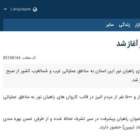
زار
زندگی
سایر
آغاز شد
کد مطلب:
85188166