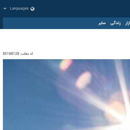
زار
زندگی
سایر
کد مطلب:
85188128