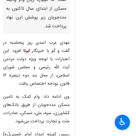
گفت: ۱۵ میلیارد ریال وام ودیعه
مسکن از ابتدای سال تاکنون به
مددجویان زیر پوشش این نهاد
پرداخت شد.
مهدی عرب اسدی روز پنجشنبه در
گفت و گو با خبرنگار
ایرنا
افزود: این
اعتبارات با توجه ویژه دولت مردمی
آیت الله رئیسی و مجلس شورای
اسلامی، از محل بند «و» تبصره ۱۶
قانون بودجه اختصاص یافت.
وی ادامه داد: وام‌ کمک به تامین
مسکن مددجویان از طریق بانک‌های
×
کشاورزی، سپه، ملی، مسکن، صادرات،
♿︎
ملت و تجارت پرداخت می‌شود.
×
رییس کمیته امداد امام خمینی(ره)