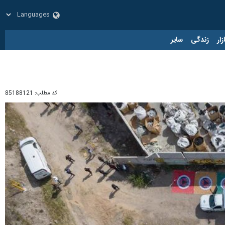
زار
زندگی
سایر
کد مطلب:
85188121