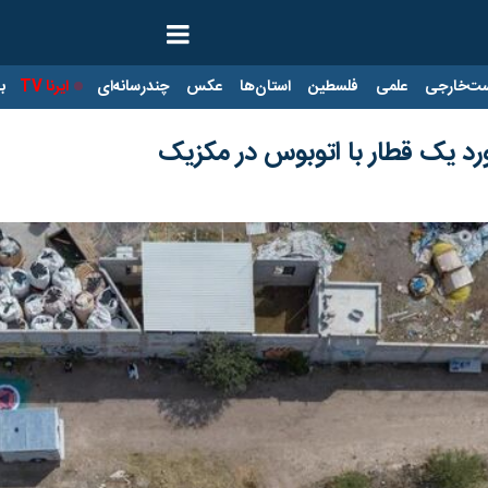
ت‌خارجی
علمی
فلسطین
استان‌ها
عکس
چندرسانه‌ای
ایرنا TV
با