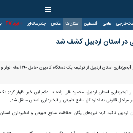
ت‌خارجی
علمی
فلسطین
استان‌ها
عکس
چندرسانه‌ای
ایرنا TV
با