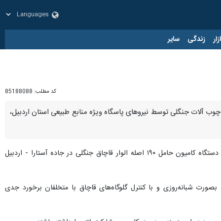
زار
زندگی
سایر
کد مطلب:
85188088