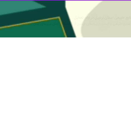
مراحل قانونی به اداره کل منابع طبیعی و آبخیزداری استان منتقل شد.
ن اردبیل تاکید کرد: نیروهای یگان حفاظت منابع طبیعی و آبخیزداری استان 
تلاش برای مبارزه با قاچاق چوب‌آلات جنگلی وظیفه‌ای همگانی بوده و انتظار م
 خواست در صورت مشاهده تخریب منابع طبیعی و قاچاق هر گونه فرآورده ه