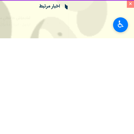
×
به گزارش ایرنا
توقیف و محموله قاچاق کشف و برای سیر 
♿︎
مدیرکل منابع طبیعی و آبخیزداری استا
خواهند کرد.
وی اضافه کرد: حفاظت از منابع طبیعی و 
قلی زاده از مردم و دوستداران طبیعت
تلفن رایگان ۱۵۰۴ و ۱۳۹ مرکز فرماندهی یگان حفاظت منابع طبیعی استان اطلاع دهند.
به گزارش
ایرنا
طبیعی هستند.
استان‌ها
اردبیل
۰ نفر