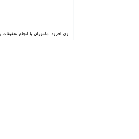
ساری- ایرنا- فرمانده انتظامی آمل گف
♿︎
به گزارش روز پنجشنبه
ایرنا
به نقل از ر
×
اراذل و اوباشی که در فضای مجازی اقدام
وی افزود: ماموران با تلاش‌های شبانه 
فرمانده انتظامی شهرستان آمل تصریح کر
اجازه عرض اندام به هنجارشکننان نخواهد 
زوج قاچاقچی آملی دستگیر شدند
اطلاعاتی، ماموران انتظامی این فرمانده