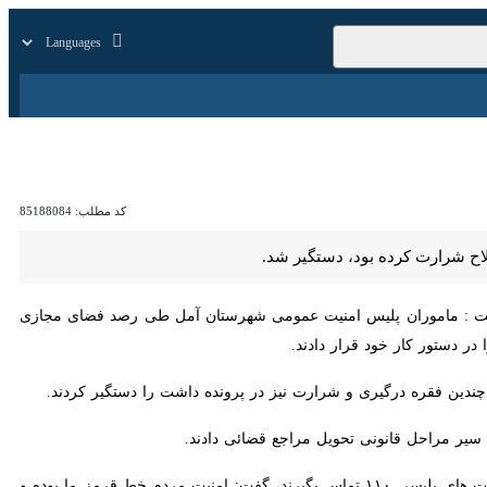
زار
زندگی
سایر
کد مطلب:
85188084