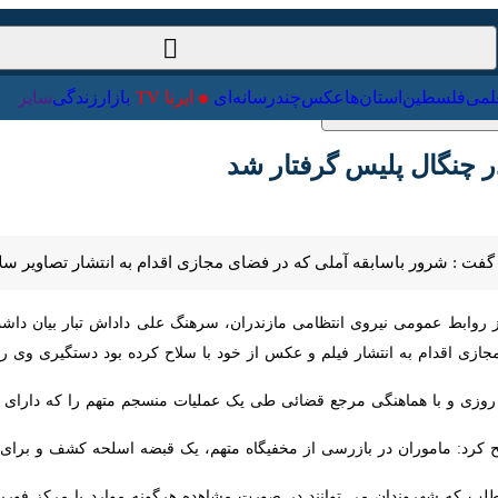
ت‌خارجی
علمی
فلسطین
استان‌ها
عکس
چندرسانه‌ای
ایرنا TV
با
نگال پلیس گرفتار شد