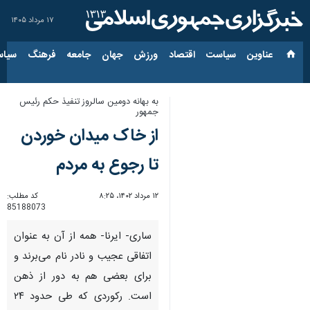
۱۷ مرداد ۱۴۰۵
عناوین‌
سیاست
اقتصاد
ورزش
جهان
جامعه
فرهنگ
سیاس
به بهانه دومین سالروز تنفیذ حکم رئیس
جمهور
از خاک میدان خوردن
تا رجوع به مردم
۱۲ مرداد ۱۴۰۲، ۸:۲۵
کد مطلب:
85188073
ساری- ایرنا- همه از آن به عنوان
اتفاقی عجیب و نادر نام می‌برند و
برای بعضی هم به دور از ذهن
است. رکوردی که طی حدود ۲۴