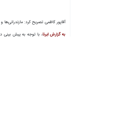
♿︎
آقاپور کاظمی تصریح کرد: مازندرانی‌ها و مسافران در صورت مشاه
به گزارش ایرنا
، با توجه به پیش بینی د
×
چهارشنبه و پنجشنبه در سراسر کشور موا
استان‌ها
مازندران
۰ نفر
برچسب‌ها
ساری
مسافرت
مازندران