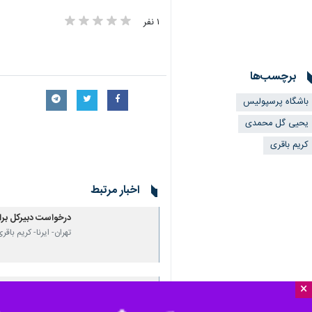
۱ نفر
برچسب‌ها
باشگاه پرسپولیس
یحیی گل محمدی
کریم باقری
اخبار مرتبط
درخواست دبیرکل برا
تهران- ایرنا- کریم باق
×
درویش: در جای دیگری
تهران- ایرنا- مدیرعا