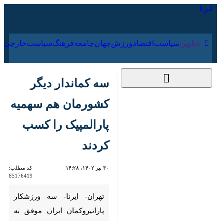
۱۶ مرداد ۱۴۰۵
عناوین‌
سیاست
اقتصاد
ورزش
جهان
جامعه
فرهنگ
سیا
سه کماندار دیگر
کشورمان هم سهمیه
پارالمپیک را کسب
کردند
۳۰ تیر ۱۴۰۲، ۱۴:۲۸
کد مطلب:
85176419
تهران- ایرنا- سه ورزشکار
پاراتیروکمان ایران موفق به
کسب سهمیه این رشته برای