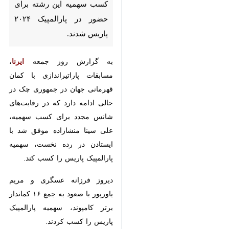
حضور در پارالمپیک ۲۰۲۴ پاریس
شدند.
به گزارش روز جمعه
ایرنا
، مسابقات
پاراتیراندازی با کمان قهرمانی جهان
در جمهوری چک در حالی ادامه دارد
که در رقابت‌های شانس مجدد برای
کسب سهمیه، علی سینا منشازاده
موفق شد با ایستادن در رده نخست،
سهمیه پارالمپیک پاریس را کسب کند.
دیروز فرزانه عسگری و مریم یاورپور
با صعود به جمع ۱۶ کماندار برتر
کامپوند، سهمیه پارالمپیک پاریس را
کسب کردند.
♿︎
غلامرضا رحیمی و اصغر زارعی نژاد