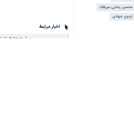
محسن رضایی میرقائد
اردوی جهادی
♿︎
اخبار مرتبط
بیش از ۸۰۰ نفر از مزایای درمانی توانمندسازی محلات کم برخوردار شهر دوگنبدان بهره مند شدند
×
یاسوج - ایرنا - مدیرکل س
آخرین خبر از طرح نه
اسلامشهر - ایرنا - فرماندار اسلامشهر
ارائه ۵ هزار خدمت رایگان پزشکی به مناطق محروم اسلامشهر
اسلامشهر - ایرنا - ار